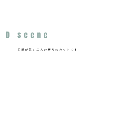
D scene
​距離が近い二人の寄りのカットです