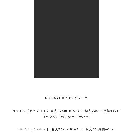
M＆L&XLサイズ/ブラック
Mサイズ（ジャケット）着丈72cm B104cm 袖丈62cm 肩幅45cm
（パンツ） W79cm H99cm
Lサイズ(ジャケット)着丈74cm B107cm 袖丈63 肩幅46cm