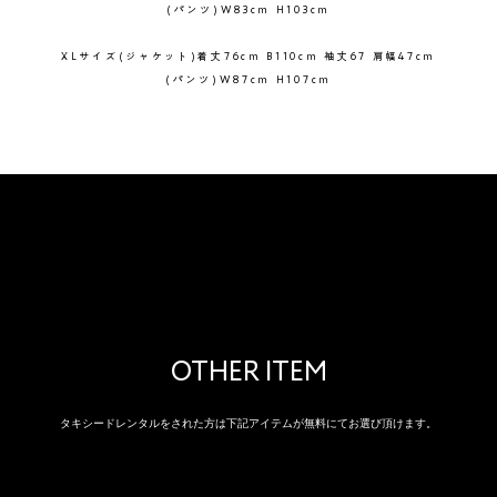
(パンツ)W83cm H103cm
XLサイズ
(ジャケット)着丈76cm B110cm 袖丈67 肩幅47cm
(パンツ)W87cm H107cm
OTHER ITEM
タキシードレンタルをされた方は下記アイテムが無料にてお選び頂けます。