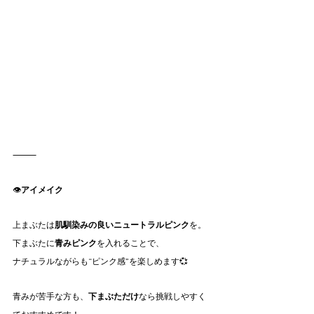
⸻
👁
アイメイク
上まぶたは
肌馴染みの良いニュートラルピンク
を。
下まぶたに
青みピンク
を入れることで、
ナチュラルながらも“ピンク感”を楽しめます💞
青みが苦手な方も、
下まぶただけ
なら挑戦しやすく