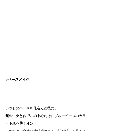
⸻
✨
ベースメイク
いつものベースを仕込んだ後に、
頬の中央とおでこの中心
だけにブルーベースのカラ
ー下地を
薄くオン！
これだけで自然な透明感が出て、肌が明るく見えま