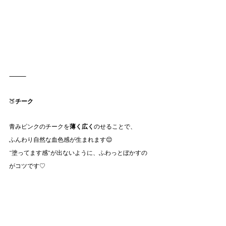
⸻
🍑
チーク
青みピンクのチークを
薄く広く
のせることで、
ふんわり自然な血色感が生まれます😌
“塗ってます感”が出ないように、ふわっとぼかすの
がコツです♡