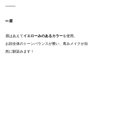
⸻
✏️
眉
眉はあえて
イエローみのあるカラー
を使用。
お顔全体のトーンバランスが整い、青みメイクが自
然に馴染みます！