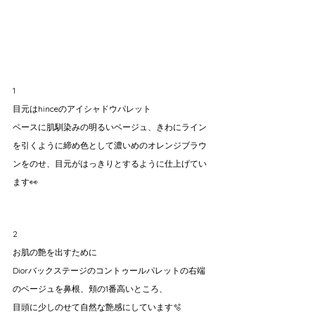
1
目元はhinceのアイシャドウパレット
ベースに肌馴染みの明るいベージュ、きわにライン
を引くように締め色として濃いめのオレンジブラウ
ンをのせ、目元がはっきりとするように仕上げてい
ます👀
2
お肌の艶を出すために
Diorバックステージのコントゥールパレットの右端
のベージュを鼻根、頬の1番高いところ、
目頭に少しのせて自然な艶感にしています🫧