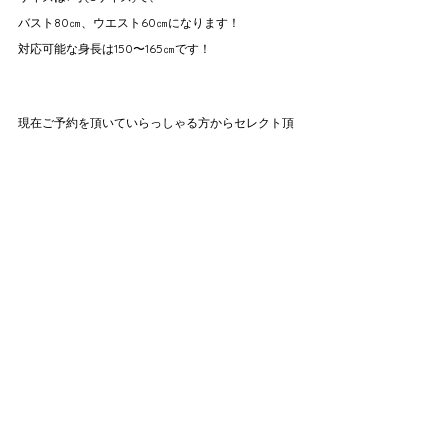
バスト80㎝、ウエスト60㎝になります！
対応可能な身長は150〜165㎝です！
現在ご予約を頂いていらっしゃる方からセレクト頂
ける様になります！
※別途オプション料金が掛かります
(今だけ期間限定で¥22,000で追加出来ます！)
SISSIのドレスの生地は最高級のシルクガザルで背中
部分のリボンディテールがとても可愛いです🎀
ウエストギャザーがあるのでウエストラインがとっ
てもキレイに見えます♡
裾のランダムなドレープ感も特徴的です👗