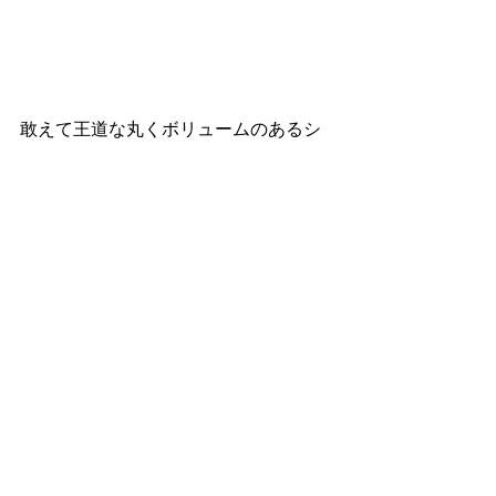
敢えて王道な丸くボリュームのあるシ
ニヨンではなく、縦長に作ったシニヨ
ンスタイルです✨
正面から見てもお花が垂れているのが
分かるように作りました🥀
和装でもおしゃれにしたい方にオスス
メのスタイルですので是非参考にして
みて下さいね♡
SACHIKO