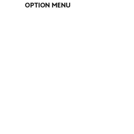
OPTION MENU
新婦ヘアセット 11,000円
新婦メイク 11,000円
新郎ヘアセット 5,500円
新郎メイク 5,500円
１ポージング追加 3,300円
ツヤっとライティング 11,000円
ドレス追加 11,000円
ドレス持ち込み 22,000円