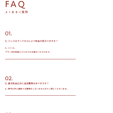
FAQ
よくあるご質問
01.
Q , ドレスはランクなどにより料金が変わりますか？
A , いいえ。
プラン内の料金にて
どれでもお選びいただけます。
02.
​Q ,
表示料金以外に追加費用はありますか？
A , 表示以外に請求する費用はございませんのでご安心くださいませ。