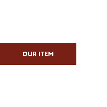
OUR ITEM
TUXEDO
DRESS